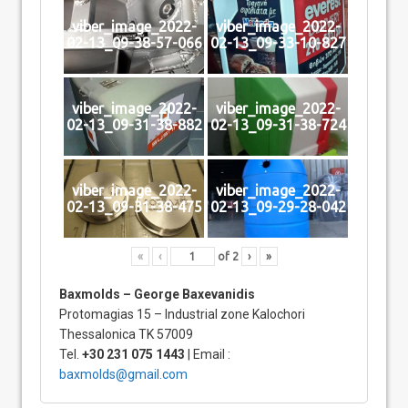
viber_image_2022-
viber_image_2022-
02-13_09-38-57-066
02-13_09-33-10-827
viber_image_2022-
viber_image_2022-
02-13_09-31-38-882
02-13_09-31-38-724
viber_image_2022-
viber_image_2022-
02-13_09-31-38-475
02-13_09-29-28-042
«
‹
of
2
›
»
Baxmolds – George Baxevanidis
Protomagias 15 – Industrial zone Kalochori
Thessalonica TK 57009
Tel.
+30 231 075 1443
| Email :
baxmolds@gmail.com