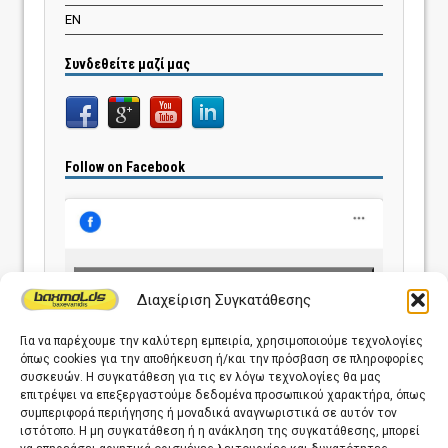
EN
Συνδεθείτε μαζί μας
Follow on Facebook
Κάντε κλικ για να αποδεχτείτε cookies
Διαχείριση Συγκατάθεσης
εμπορικής προώθησης και να
ενεργοποιήσετε αυτό το περιεχόμενο
Για να παρέχουμε την καλύτερη εμπειρία, χρησιμοποιούμε τεχνολογίες
όπως cookies για την αποθήκευση ή/και την πρόσβαση σε πληροφορίες
συσκευών. Η συγκατάθεση για τις εν λόγω τεχνολογίες θα μας
επιτρέψει να επεξεργαστούμε δεδομένα προσωπικού χαρακτήρα, όπως
συμπεριφορά περιήγησης ή μοναδικά αναγνωριστικά σε αυτόν τον
ιστότοπο. Η μη συγκατάθεση ή η ανάκληση της συγκατάθεσης, μπορεί