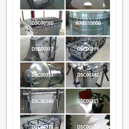
DSC00160
8000-10000
DSC00317
DSC00319
DSC00333
DSC00342
DSC00345
DSC00355
DSC00378
DSC00522