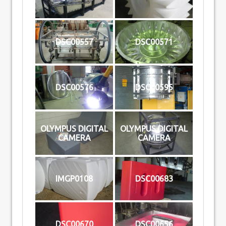
DSC00557
DSC00571
DSC00576
DSC00595
OLYMPUS DIGITAL
OLYMPUS DIGITAL
CAMERA
CAMERA
IMGP0108
DSC00683
DSC00670
DSC00656