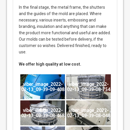
In the final stage, the metal frame, the shutters
and the guides of the mold are placed. Where
necessary, various inserts, embossing and
branding, insulation and anything that can make
the product more functional and useful are added.
Our molds can be tested before delivery, if the
customer so wishes. Delivered finished, ready to
use.
We offer high quality at low cost.
viber_image_2022-
viber_image_2022-
02-13_09-39-09-408
02-13_09-39-08-754
viber_image_2022-
viber_image_2022-
02-13_09-39-08-468
02-13_09-39-08-048