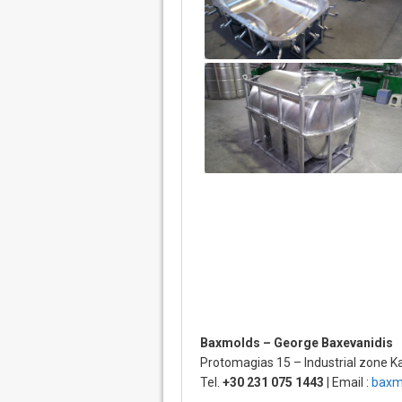
Baxmolds – George Baxevanidis
Protomagias 15 – Industrial zone K
Tel.
+30 231 075 1443
| Email :
baxm