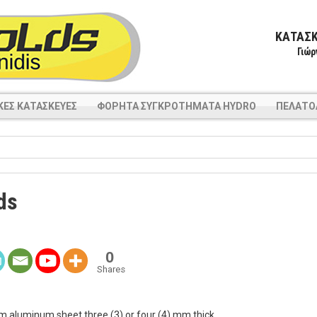
ΚΑΤΑΣΚ
Γιώρ
ΙΚΈΣ ΚΑΤΑΣΚΕΥΈΣ
ΦΟΡΗΤΑ ΣΥΓΚΡΟΤΗΜΑΤΑ HYDRO
ΠΕΛΑΤΟ
ds
0
Shares
m aluminum sheet three (3) or four (4) mm thick.