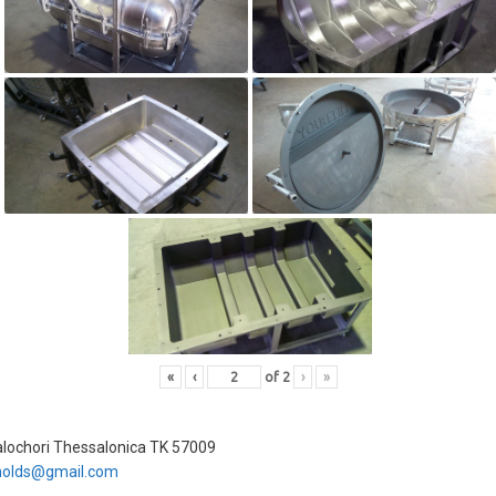
«
‹
of
2
›
»
alochori Thessalonica TK 57009
olds@gmail.com