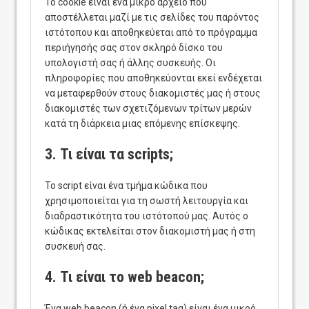
Το cookie είναι ένα μικρό αρχείο που
αποστέλλεται μαζί με τις σελίδες του παρόντος
ιστότοπου και αποθηκεύεται από το πρόγραμμα
περιήγησής σας στον σκληρό δίσκο του
υπολογιστή σας ή άλλης συσκευής. Οι
πληροφορίες που αποθηκεύονται εκεί ενδέχεται
να μεταφερθούν στους διακομιστές μας ή στους
διακομιστές των σχετιζόμενων τρίτων μερών
κατά τη διάρκεια μιας επόμενης επίσκεψης.
3. Τι είναι τα scripts;
Το script είναι ένα τμήμα κώδικα που
χρησιμοποιείται για τη σωστή λειτουργία και
διαδραστικότητα του ιστότοπού μας. Αυτός ο
κώδικας εκτελείται στον διακομιστή μας ή στη
συσκευή σας.
4. Τι είναι το web beacon;
Ένα web beacon (ή ένα pixel tag) είναι ένα μικρό,