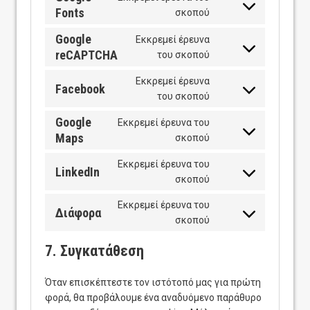
service
Fonts
Consent
σκοπού
google-
to
Google
analytics
Εκκρεμεί έρευνα
service
reCAPTCHA
Consent
του σκοπού
google-
to
fonts
Εκκρεμεί έρευνα
service
Facebook
Consent
του σκοπού
google-
to
recaptcha
Google
Εκκρεμεί έρευνα του
service
Maps
Consent
σκοπού
facebook
to
Εκκρεμεί έρευνα του
service
LinkedIn
Consent
σκοπού
google-
to
maps
Εκκρεμεί έρευνα του
service
Διάφορα
Consent
σκοπού
linkedin
to
7. Συγκατάθεση
service
Διάφορα
Όταν επισκέπτεστε τον ιστότοπό μας για πρώτη
φορά, θα προβάλουμε ένα αναδυόμενο παράθυρο