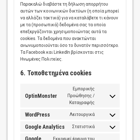
Παρακαλώ διαβάστε τη δήλωση απορρήτου
αυτών των κοινωνικών δικτύων (η οποία μπορεί
να αλλάζει τακτικά) για να καταλάβετε τι κάνουν
με τα (προσωπικά) δεδομένα σας τα οποία
επεξεργάζονται χρησιμοποιώντας αυτά τα
cookies. Τα δεδομένα που ανακτώνται
ανωνυμοποιούνται όσο το δυνατόν περισσότερο.
Τα Facebook και LinkedIn βρίσκονται στις
Ηνωμένες Πολιτείες.
6. Τοποθετημένα cookies
Εμπορικής
OptinMonster
Προώθησης /
Consent
Καταγραφής
to
service
WordPress
Λειτουργικά
Consent
optinmonster
to
Google Analytics
Στατιστικά
Consent
service
to
Google
wordpress
Εκκρεμεί έρευνα του