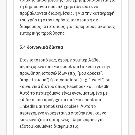
τοπικής αποθήκευσης που χρησιμοποιούνται για
τη δημιουργία προφίλ χρηστών ώστε να
προβάλλονται διαφημίσεις, ή για την καταγραφή
του χρήστη στον παρόντα ιστότοπο ή σε
διάφορους ιστότοπους για παρόμοιους σκοπούς
εμπορικής προώθησης.
5.4 Κοινωνικά δίκτυα
Στον ιστότοπό μας, έχουμε συμπεριλάβει
περιεχόμενο από Facebook και LinkedIn για την
προώθηση ιστοσελίδων (π.χ. "μου αρέσει",
"καρφίτσωμα") ή κοινοποίηση (π.χ. "tweet") σε
κοινωνικά δίκτυα όπως Facebook και LinkedIn.
Αυτό το περιεχόμενο είναι ενσωματωμένο με
κώδικα που προέρχεται από Facebook και
LinkedIn και τοποθετεί cookies. Αυτό το
περιεχόμενο ενδέχεται να αποθηκεύει και να
επεξεργάζεται ορισμένες πληροφορίες για
εξατομικευμένες διαφημίσεις.